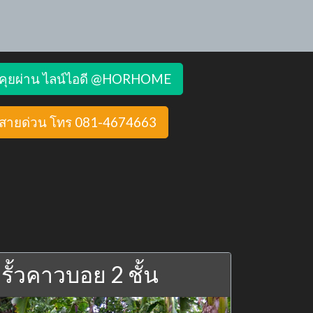
คุยผ่าน ไลน์ไอดี @HORHOME
สายด่วน โทร 081-4674663
รั้วคาวบอย 2 ชั้น