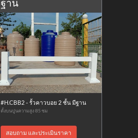
ฐาน
#H.CBB2 - รั้วคาวบอย 2 ชั้น มีฐาน
ตั้งบนปูนความสูง 85 ซม
สอบถาม และประเมินราคา