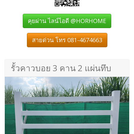
คุยผ่าน ไลน์ไอดี @HORHOME
สายด่วน โทร 081-4674663
รั้วคาวบอย 3 คาน 2 แผ่นทึบ