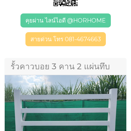
คุยผ่าน ไลน์ไอดี @HORHOME
สายด่วน โทร 081-4674663
รั้วคาวบอย 3 คาน 2 แผ่นทึบ