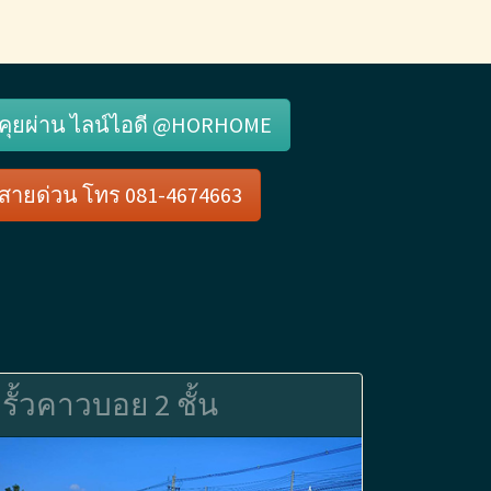
คุยผ่าน ไลน์ไอดี @HORHOME
สายด่วน โทร 081-4674663
รั้วคาวบอย 2 ชั้น