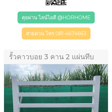
คุยผ่าน ไลน์ไอดี @HORHOME
สายด่วน โทร 081-4674663
รั้วคาวบอย 3 คาน 2 แผ่นทึบ