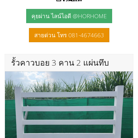
คุยผ่าน ไลน์ไอดี @HORHOME
สายด่วน โทร 081-4674663
รั้วคาวบอย 3 คาน 2 แผ่นทึบ