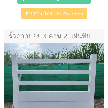
สายด่วน โทร 081-4674663
รั้วคาวบอย 3 คาน 2 แผ่นทึบ