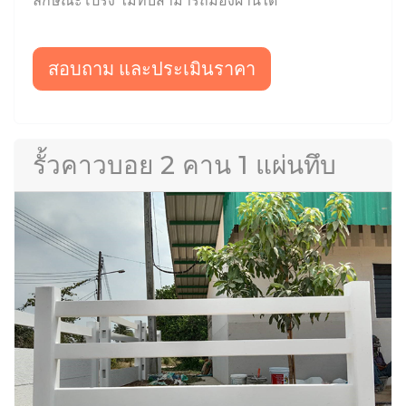
ลักษณะโปร่ง ไม่ทึบสามารถมองผ่านได้
สอบถาม และประเมินราคา
รั้วคาวบอย 2 คาน 1 แผ่นทึบ