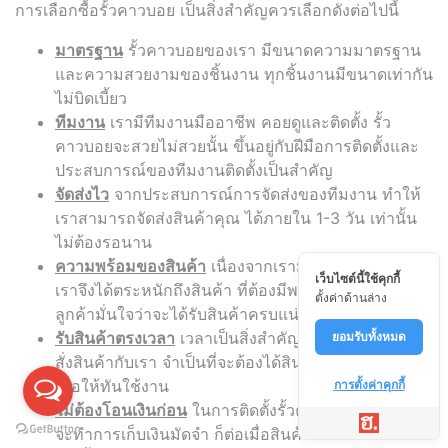
การเลือกซื้อรั้วคาวบอย เป็นสิ่งสำคัญควรเลือกดังต่อไปนี้
มาตรฐาน
รั้วคาวบอยของเรา มีขนาดความมาตรฐาน
และความสวยงามของชิ้นงาน ทุกชิ้นงานมีขนาดเท่ากัน
ไม่บิดเบี้ยว
ทีมงาน
เรามีทีมงานมืออาชีพ คอยดูและติดตั้ง รั้ว
คาวบอยจะสวยไม่สวยนั้น ขึ้นอยู่กับฝีมือการติดตั้งและ
ประสบการณ์ของทีมงานติดตั้งเป็นสำคัญ
จัดส่งไว
จากประสบการณ์การจัดส่งของทีมงาน ทำให้
เราสามารถจัดส่งสินค้าคุณ ได้ภายใน 1-3 วัน เท่านั้น
ไม่ต้องรอนาน
ความพร้อมของสินค้า
เนื่องจากเรามีลูกค้าจำนวนมาก
เว็บไซต์นี้ใช้คุกกี้
เราจึงได้ตระหนักถึงสินค้า ที่ต้องมีพร้อมจัดส่ง เพื่อให้
ตั้งค่าด้านล่าง
ลูกค้ามั่นใจว่าจะได้รับสินค้าครบแน่นอน
รับสินค้าตรงเวลา
เวลาเป็นสิ่งสำคัญ หากลูกค้า ทำการ
ยอมรับทั้งหมด
สั่งสินค้ากับเรา จำเป็นที่จะต้องได้สินค้าตรงตามเวลา
เพื่อให้ทันใช้งาน
การตั้งค่าคุกกี้
ไม่ต้องโอนเงินก่อน
ในการติดตั้งรั้วคาวบอยนั้น ทางเรา
จะทำการเก็บเงินมัดจำ ก็ต่อเมื่อสินค้าถึงหน้างานแล้ว