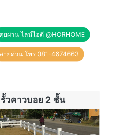
คุยผ่าน ไลน์ไอดี @HORHOME
สายด่วน โทร 081-4674663
รั้วคาวบอย 2 ชั้น