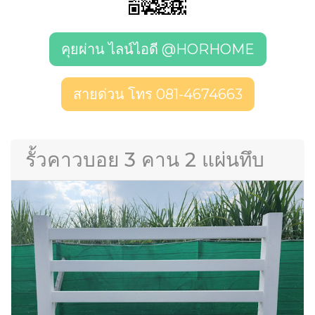
คุยผ่าน ไลน์ไอดี @HORHOME
สายด่วน โทร 081-4674663
รั้วคาวบอย 3 คาน 2 แผ่นทึบ