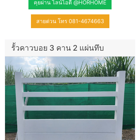
คุยผ่าน ไลน์ไอดี @HORHOME
สายด่วน โทร 081-4674663
รั้วคาวบอย 3 คาน 2 แผ่นทึบ