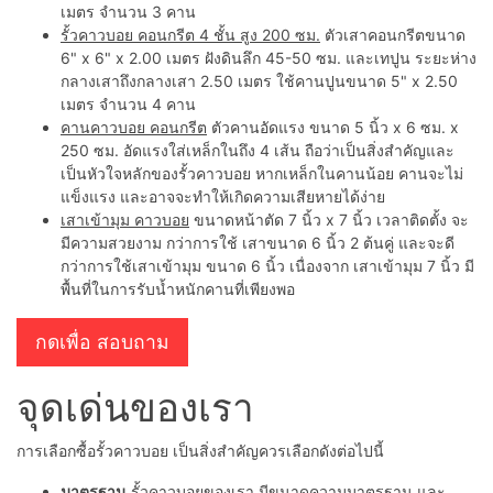
เมตร จำนวน 3 คาน
รั้วคาวบอย คอนกรีต 4 ชั้น สูง 200 ซม.
ตัวเสาคอนกรีตขนาด
6" x 6" x 2.00 เมตร ฝังดินลึก 45-50 ซม. และเทปูน ระยะห่าง
กลางเสาถึงกลางเสา 2.50 เมตร ใช้คานปูนขนาด 5" x 2.50
เมตร จำนวน 4 คาน
คานคาวบอย คอนกรีต
ตัวคานอัดแรง ขนาด 5 นิ้ว x 6 ซม. x
250 ซม. อัดแรงใส่เหล็กในถึง 4 เส้น ถือว่าเป็นสิ่งสำคัญและ
เป็นหัวใจหลักของรั้วคาวบอย หากเหล็กในคานน้อย คานจะไม่
แข็งแรง และอาจจะทำให้เกิดความเสียหายได้ง่าย
เสาเข้ามุม คาวบอย
ขนาดหน้าตัด 7 นิ้ว x 7 นิ้ว เวลาติดตั้ง จะ
มีความสวยงาม กว่าการใช้ เสาขนาด 6 นิ้ว 2 ต้นคู่ และจะดี
กว่าการใช้เสาเข้ามุม ขนาด 6 นิ้ว เนื่องจาก เสาเข้ามุม 7 นิ้ว มี
พื้นที่ในการรับน้ำหนักคานที่เพียงพอ
กดเพื่อ สอบถาม
จุดเด่นของเรา
การเลือกซื้อรั้วคาวบอย เป็นสิ่งสำคัญควรเลือกดังต่อไปนี้
มาตรฐาน
รั้วคาวบอยของเรา มีขนาดความมาตรฐาน และ