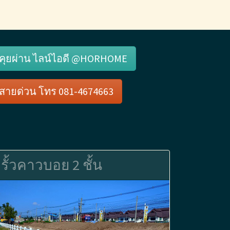
คุยผ่าน ไลน์ไอดี @HORHOME
สายด่วน โทร 081-4674663
รั้วคาวบอย 2 ชั้น