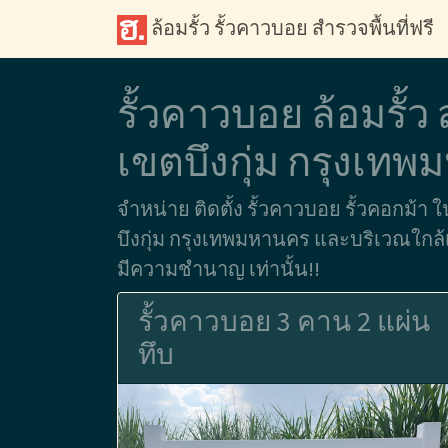
ล้อมรั้ว รั้วคาวบอย สำรวจพื้นที่ฟรี
รั้วคาวบอย ล้อมรั้ว
เขตบึงกุ่ม กรุงเท
จำหน่าย ติดตั้ง รั้วคาวบอย รั้วคอกม้า ใ
บึงกุ่ม กรุงเทพมหานคร และบริเวณใกล้เค
มีความชำนาญ เท่านั้น!!
รั้วคาวบอย 3 คาน 2 แผ่น
ทึบ