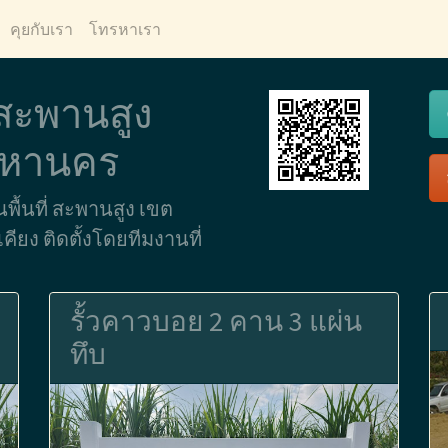
คุยกับเรา
โทรหาเรา
 สะพานสูง
พมหานคร
นพื้นที่ สะพานสูง เขต
ียง ติดตั้งโดยทีมงานที่
รั้วคาวบอย 2 คาน 3 แผ่น
ทึบ