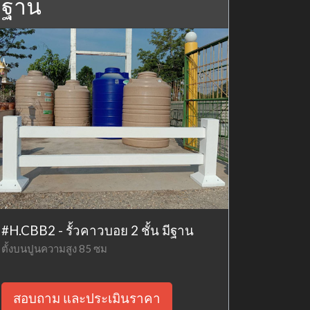
ฐาน
#H.CBB2 - รั้วคาวบอย 2 ชั้น มีฐาน
ตั้งบนปูนความสูง 85 ซม
สอบถาม และประเมินราคา