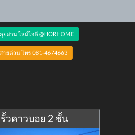
คุยผ่าน ไลน์ไอดี @HORHOME
สายด่วน โทร 081-4674663
รั้วคาวบอย 2 ชั้น