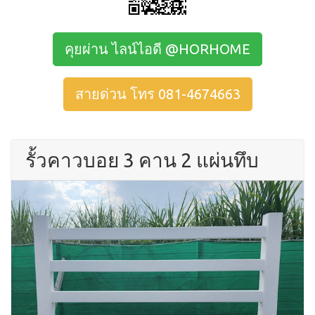
คุยผ่าน ไลน์ไอดี @HORHOME
สายด่วน โทร 081-4674663
รั้วคาวบอย 3 คาน 2 แผ่นทึบ