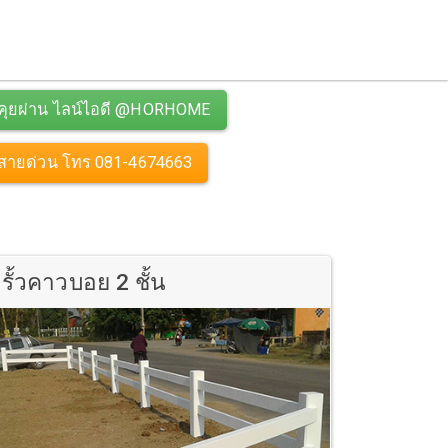
คุยผ่าน ไลน์ไอดี @HORHOME
สายด่วน โทร 081-4674663
รั้วคาวบอย 2 ชั้น