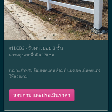
#H.CB3 - รั้วคาวบอย 3 ชั้น
ความสูงจากพื้นดิน 120 ซม
เหมาะสำหรับ ล้อมเขตแดน ล้อมที่ แบ่งเขต เน้นตกแต่ง
ให้สวยงาม
สอบถาม และประเมินราคา