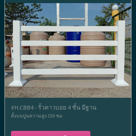
#H.CBB4 - รั้วคาวบอย 4 ชั้น มีฐาน
ตั้งบนปูนความสูง 150 ซม