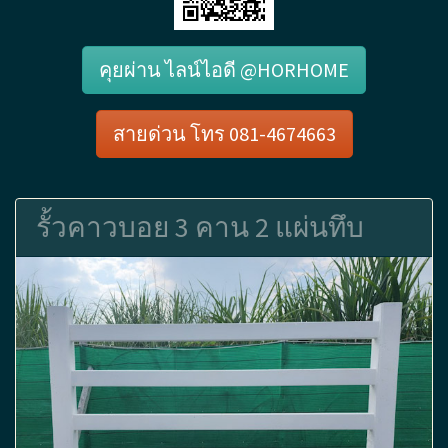
คุยผ่าน ไลน์ไอดี @HORHOME
สายด่วน โทร 081-4674663
รั้วคาวบอย 3 คาน 2 แผ่นทึบ