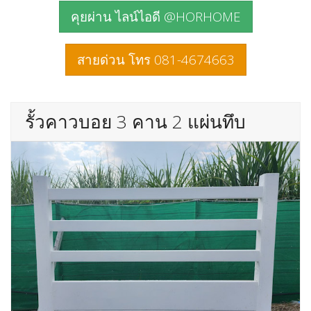
คุยผ่าน ไลน์ไอดี @HORHOME
สายด่วน โทร 081-4674663
รั้วคาวบอย 3 คาน 2 แผ่นทึบ