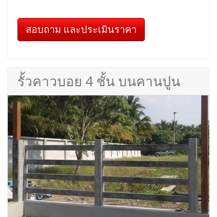
สอบถาม และประเมินราคา
รั้วคาวบอย 4 ชั้น บนคานปูน