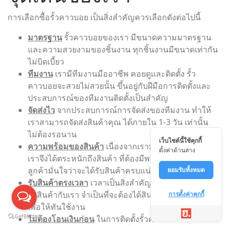
การเลือกซื้อรั้วคาวบอย เป็นสิ่งสำคัญควรเลือกดังต่อไปนี้
มาตรฐาน
รั้วคาวบอยของเรา มีขนาดความมาตรฐาน
และความสวยงามของชิ้นงาน ทุกชิ้นงานมีขนาดเท่ากัน
ไม่บิดเบี้ยว
ทีมงาน
เรามีทีมงานมืออาชีพ คอยดูและติดตั้ง รั้ว
คาวบอยจะสวยไม่สวยนั้น ขึ้นอยู่กับฝีมือการติดตั้งและ
ประสบการณ์ของทีมงานติดตั้งเป็นสำคัญ
จัดส่งไว
จากประสบการณ์การจัดส่งของทีมงาน ทำให้
เราสามารถจัดส่งสินค้าคุณ ได้ภายใน 1-3 วัน เท่านั้น
ไม่ต้องรอนาน
เว็บไซต์นี้ใช้คุกกี้
ความพร้อมของสินค้า
เนื่องจากเรามีลูกค้าจำนวนมาก
ตั้งค่าด้านล่าง
เราจึงได้ตระหนักถึงสินค้า ที่ต้องมีพร้อมจัดส่ง เพื่อให้
ลูกค้ามั่นใจว่าจะได้รับสินค้าครบแน่นอน
ยอมรับทั้งหมด
รับสินค้าตรงเวลา
เวลาเป็นสิ่งสำคัญ หากลูกค้า ทำการ
สั่งสินค้ากับเรา จำเป็นที่จะต้องได้สินค้าตรงตามเวลา
การตั้งค่าคุกกี้
เพื่อให้ทันใช้งาน
ไม่ต้องโอนเงินก่อน
ในการติดตั้งรั้วคาวบอยนั้น ทางเรา