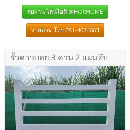
คุยผ่าน ไลน์ไอดี @HORHOME
สายด่วน โทร 081-4674663
รั้วคาวบอย 3 คาน 2 แผ่นทึบ