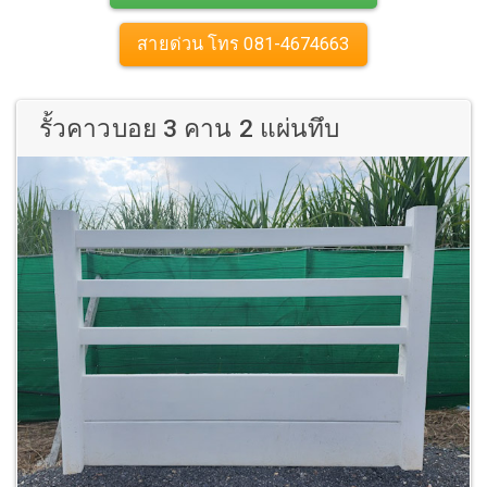
สายด่วน โทร 081-4674663
รั้วคาวบอย 3 คาน 2 แผ่นทึบ