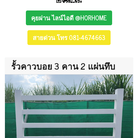
คุยผ่าน ไลน์ไอดี @HORHOME
สายด่วน โทร 081-4674663
รั้วคาวบอย 3 คาน 2 แผ่นทึบ