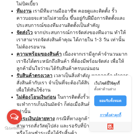
ไม่บิดเบี้ยว
ทีมงาน
เรามีทีมงานมืออาชีพ คอยดูและติดตั้ง รั้ว
คาวบอยจะสวยไม่สวยนั้น ขึ้นอยู่กับฝีมือการติดตั้งและ
ประสบการณ์ของทีมงานติดตั้งเป็นสำคัญ
จัดส่งไว
จากประสบการณ์การจัดส่งของทีมงาน ทำให้
เราสามารถจัดส่งสินค้าคุณ ได้ภายใน 1-3 วัน เท่านั้น
ไม่ต้องรอนาน
ความพร้อมของสินค้า
เนื่องจากเรามีลูกค้าจำนวนมาก
เราจึงได้ตระหนักถึงสินค้า ที่ต้องมีพร้อมจัดส่ง เพื่อให้
ลูกค้ามั่นใจว่าจะได้รับสินค้าครบแน่นอน
รับสินค้าตรงเวลา
เวลาเป็นสิ่งสำคัญ หากลูกค้า ทำการ
สั่งสินค้ากับเรา จำเป็นที่จะต้องได้สินค้าตรงตามเวลา
เว็บไซต์นี้ใช้คุกกี้
เพื่อให้ทันใช้งาน
ตั้งค่าด้านล่าง
ไม่ต้องโอนเงินก่อน
ในการติดตั้งรั้วคาวบอยนั้น ทางเรา
ยอมรับทั้งหมด
จะทำการเก็บเงินมัดจำ ก็ต่อเมื่อสินค้าถึงหน้างานแล้ว
เท่านั้น
การตั้งค่าคุกกี้
ชำระเงินปลายทาง
กรณีที่ทางลูกค้าต้องการติดตั้งเอง
สามารถสั่งวัสดุไปส่ง และรอรับที่บ้าน สามารถจ่ายเงิน
หรือโอนชำระเมื่อได้รับสิ้นค้า