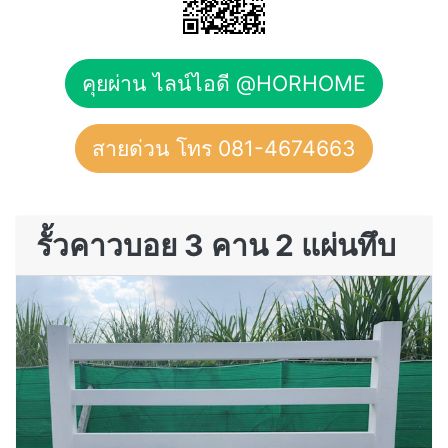
คุยผ่าน ไลน์ไอดี @HORHOME
สายด่วน โทร 081-4674663
รั้วคาวบอย 3 คาน 2 แผ่นทึบ