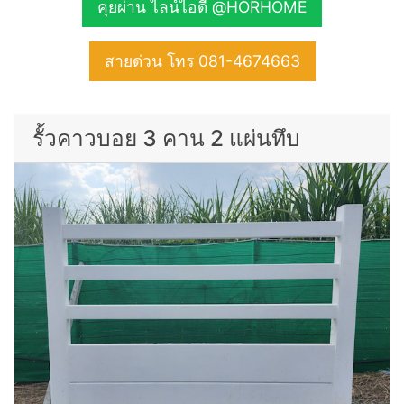
คุยผ่าน ไลน์ไอดี @HORHOME
สายด่วน โทร 081-4674663
รั้วคาวบอย 3 คาน 2 แผ่นทึบ