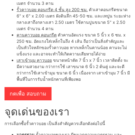
เมตร จำนวน 3 คาน
รั้วคาวบอย คอนกรีต 4 ชั้น สูง 200 ซม.
ตัวเสาคอนกรีตขนาด
6" x 6" x 2.00 เมตร ฝังดินลึก 45-50 ซม. และเทปูน ระยะห่าง
กลางเสาถึงกลางเสา 2.50 เมตร ใช้คานปูนขนาด 5" x 2.50
เมตร จำนวน 4 คาน
คานคาวบอย คอนกรีต
ตัวคานอัดแรง ขนาด 5 นิ้ว x 6 ซม. x
250 ซม. อัดแรงใส่เหล็กในถึง 4 เส้น ถือว่าเป็นสิ่งสำคัญและ
เป็นหัวใจหลักของรั้วคาวบอย หากเหล็กในคานน้อย คานจะไม่
แข็งแรง และอาจจะทำให้เกิดความเสียหายได้ง่าย
เสาเข้ามุม คาวบอย
ขนาดหน้าตัด 7 นิ้ว x 7 นิ้ว เวลาติดตั้ง จะ
มีความสวยงาม กว่าการใช้ เสาขนาด 6 นิ้ว 2 ต้นคู่ และจะดี
กว่าการใช้เสาเข้ามุม ขนาด 6 นิ้ว เนื่องจาก เสาเข้ามุม 7 นิ้ว มี
พื้นที่ในการรับน้ำหนักคานที่เพียงพอ
กดเพื่อ สอบถาม
จุดเด่นของเรา
การเลือกซื้อรั้วคาวบอย เป็นสิ่งสำคัญควรเลือกดังต่อไปนี้
มาตรฐาน
รั้วคาวบอยของเรา มีขนาดความมาตรฐาน และ