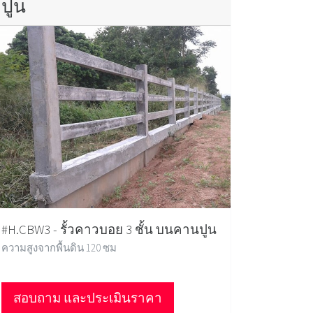
ปูน
#H.CBW3 - รั้วคาวบอย 3 ชั้น บนคานปูน
ความสูงจากพื้นดิน 120 ซม
สอบถาม และประเมินราคา