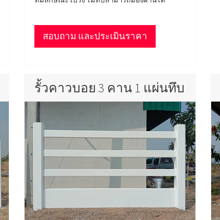
สอบถาม และประเมินราคา
รั้วคาวบอย 3 คาน 1 แผ่นทึบ