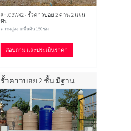
#H.CBW42 - รั้วคาวบอย 2 คาน 2 แผ่น
ทึบ
ความสูงจากพื้นดิน 150 ซม
สอบถาม และประเมินราคา
รั้วคาวบอย 2 ชั้น มีฐาน