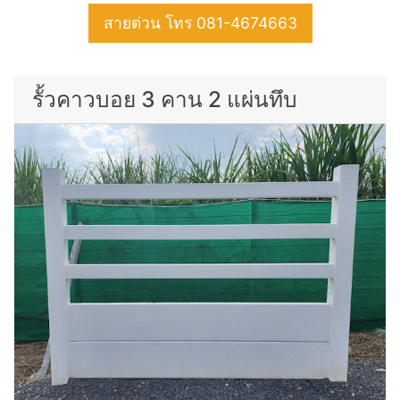
สายด่วน โทร 081-4674663
รั้วคาวบอย 3 คาน 2 แผ่นทึบ