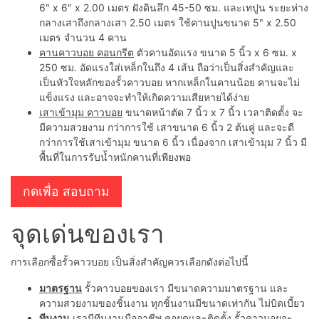
6" x 6" x 2.00 เมตร ฝังดินลึก 45-50 ซม. และเทปูน ระยะห่าง
กลางเสาถึงกลางเสา 2.50 เมตร ใช้คานปูนขนาด 5" x 2.50
เมตร จำนวน 4 คาน
คานคาวบอย คอนกรีต
ตัวคานอัดแรง ขนาด 5 นิ้ว x 6 ซม. x
250 ซม. อัดแรงใส่เหล็กในถึง 4 เส้น ถือว่าเป็นสิ่งสำคัญและ
เป็นหัวใจหลักของรั้วคาวบอย หากเหล็กในคานน้อย คานจะไม่
แข็งแรง และอาจจะทำให้เกิดความเสียหายได้ง่าย
เสาเข้ามุม คาวบอย
ขนาดหน้าตัด 7 นิ้ว x 7 นิ้ว เวลาติดตั้ง จะ
มีความสวยงาม กว่าการใช้ เสาขนาด 6 นิ้ว 2 ต้นคู่ และจะดี
กว่าการใช้เสาเข้ามุม ขนาด 6 นิ้ว เนื่องจาก เสาเข้ามุม 7 นิ้ว มี
พื้นที่ในการรับน้ำหนักคานที่เพียงพอ
กดเพื่อ สอบถาม
จุดเด่นของเรา
การเลือกซื้อรั้วคาวบอย เป็นสิ่งสำคัญควรเลือกดังต่อไปนี้
มาตรฐาน
รั้วคาวบอยของเรา มีขนาดความมาตรฐาน และ
ความสวยงามของชิ้นงาน ทุกชิ้นงานมีขนาดเท่ากัน ไม่บิดเบี้ยว
ทีมงาน
เรามีทีมงานมืออาชีพ คอยดูและติดตั้ง รั้วคาวบอยจะ