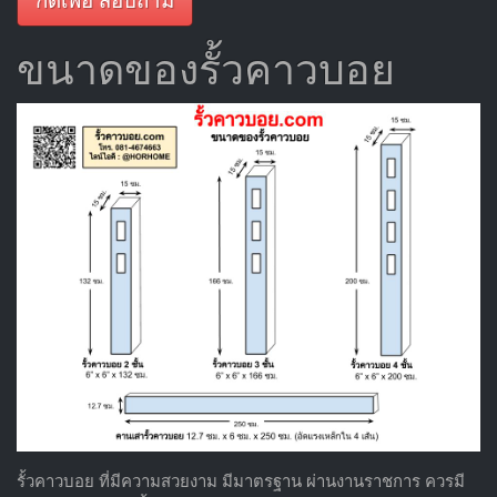
กดเพื่อ สอบถาม
ขนาดของรั้วคาวบอย
รั้วคาวบอย ที่มีความสวยงาม มีมาตรฐาน ผ่านงานราชการ ควรมี