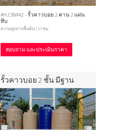
#H.CBW42 - รั้วคาวบอย 2 คาน 2 แผ่น
ทึบ
ความสูงจากพื้นดิน 150 ซม
สอบถาม และประเมินราคา
รั้วคาวบอย 2 ชั้น มีฐาน