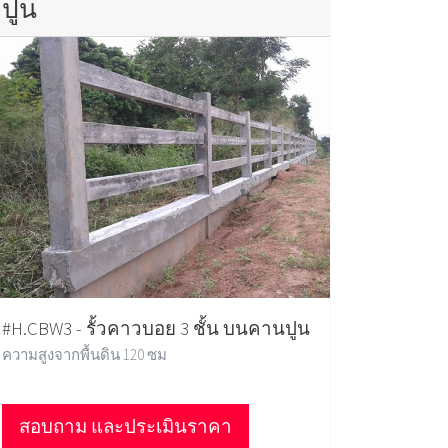
ปูน
#H.CBW3 - รั้วคาวบอย 3 ชั้น บนคานปูน
ความสูงจากพื้นดิน 120 ซม
สอบถาม และประเมินราคา