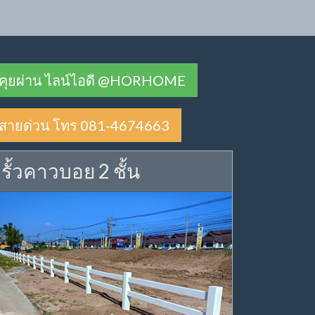
คุยผ่าน ไลน์ไอดี @HORHOME
สายด่วน โทร 081-4674663
รั้วคาวบอย 2 ชั้น