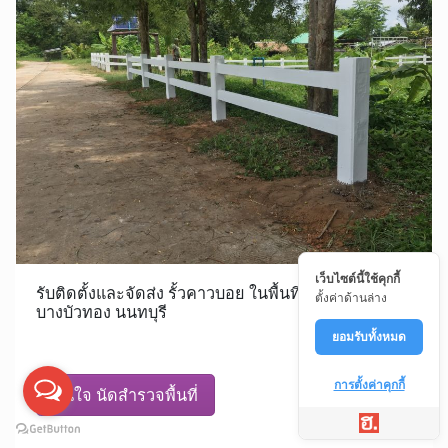
เว็บไซต์นี้ใช้คุกกี้
รับติดตั้งและจัดส่ง รั้วคาวบอย ในพื้นที่ พิมลราช
ตั้งค่าด้านล่าง
บางบัวทอง นนทบุรี
ยอมรับทั้งหมด
การตั้งค่าคุกกี้
สนใจ นัดสำรวจพื้นที่