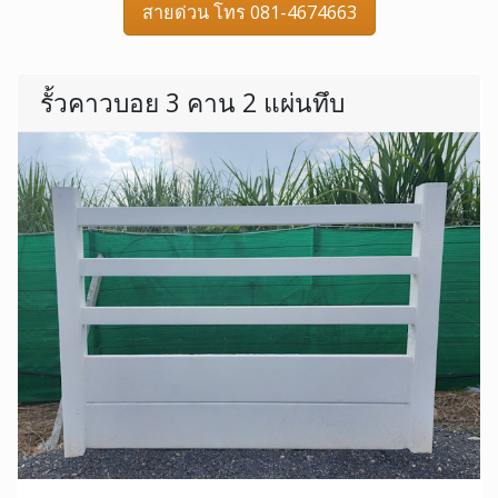
สายด่วน โทร 081-4674663
รั้วคาวบอย 3 คาน 2 แผ่นทึบ