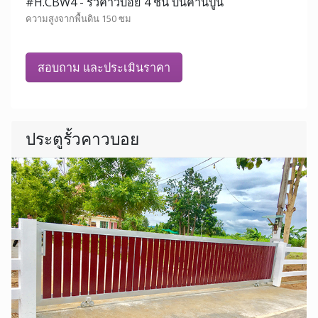
#H.CBW4 - รั้วคาวบอย 4 ชั้น บนคานปูน
ความสูงจากพื้นดิน 150 ซม
สอบถาม และประเมินราคา
ประตูรั้วคาวบอย