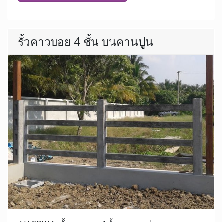
รั้วคาวบอย 4 ชั้น บนคานปูน