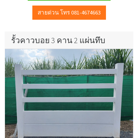
สายด่วน โทร 081-4674663
รั้วคาวบอย 3 คาน 2 แผ่นทึบ