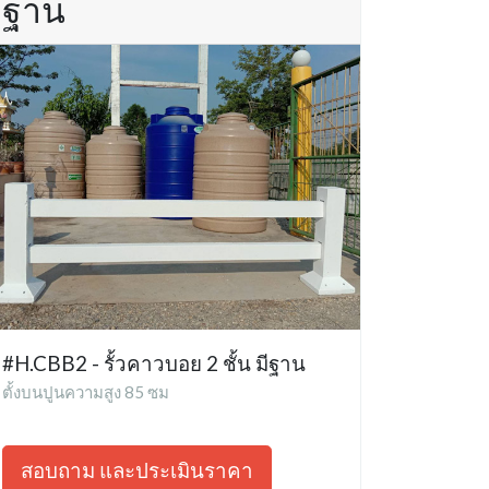
ฐาน
#H.CBB2 - รั้วคาวบอย 2 ชั้น มีฐาน
ตั้งบนปูนความสูง 85 ซม
สอบถาม และประเมินราคา