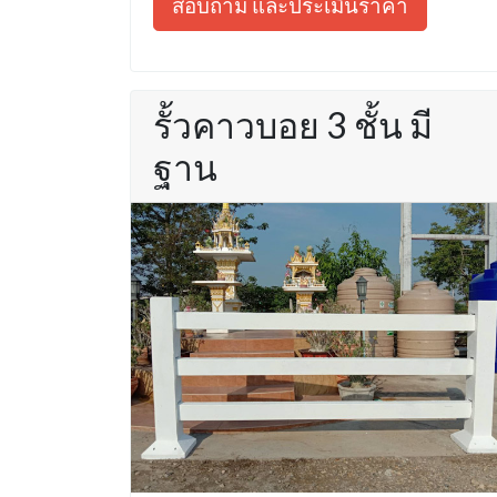
สอบถาม และประเมินราคา
รั้วคาวบอย 3 ชั้น มี
ฐาน