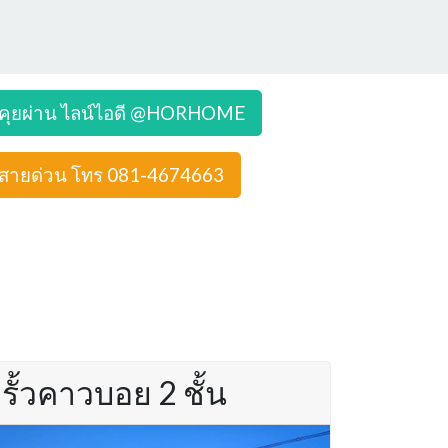
คุยผ่าน ไลน์ไอดี @HORHOME
สายด่วน โทร 081-4674663
รั้วคาวบอย 2 ชั้น