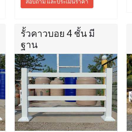
สอบถาม และประเมินราคา
รั้วคาวบอย 4 ชั้น มี
ฐาน