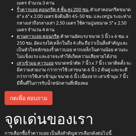
เมตร จำนวน 3 คาน
รั้วคาวบอย คอนกรีต 4 ชั้น สูง 200 ซม.
ตัวเสาคอนกรีตขนาด
6" x 6" x 2.00 เมตร ฝังดินลึก 45-50 ซม. และเทปูน ระยะห่าง
กลางเสาถึงกลางเสา 2.50 เมตร ใช้คานปูนขนาด 5" x 2.50
เมตร จำนวน 4 คาน
คานคาวบอย คอนกรีต
ตัวคานอัดแรง ขนาด 5 นิ้ว x 6 ซม. x
250 ซม. อัดแรงใส่เหล็กในถึง 4 เส้น ถือว่าเป็นสิ่งสำคัญและ
เป็นหัวใจหลักของรั้วคาวบอย หากเหล็กในคานน้อย คานจะ
ไม่แข็งแรง และอาจจะทำให้เกิดความเสียหายได้ง่าย
เสาเข้ามุม คาวบอย
ขนาดหน้าตัด 7 นิ้ว x 7 นิ้ว เวลาติดตั้ง จะ
มีความสวยงาม กว่าการใช้ เสาขนาด 6 นิ้ว 2 ต้นคู่ และจะดี
กว่าการใช้เสาเข้ามุม ขนาด 6 นิ้ว เนื่องจาก เสาเข้ามุม 7 นิ้ว
มีพื้นที่ในการรับน้ำหนักคานที่เพียงพอ
กดเพื่อ สอบถาม
จุดเด่นของเรา
การเลือกซื้อรั้วคาวบอย เป็นสิ่งสำคัญควรเลือกดังต่อไปนี้