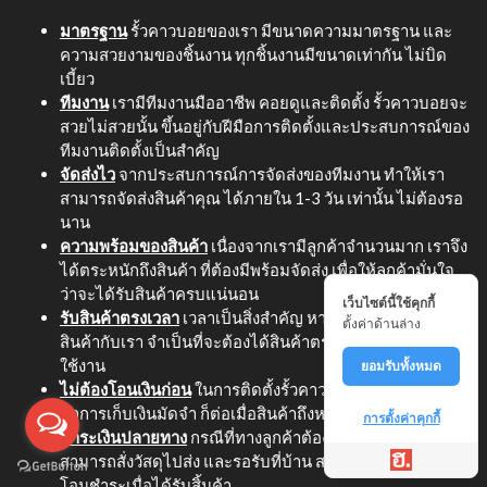
มาตรฐาน
รั้วคาวบอยของเรา มีขนาดความมาตรฐาน และ
ความสวยงามของชิ้นงาน ทุกชิ้นงานมีขนาดเท่ากัน ไม่บิด
เบี้ยว
ทีมงาน
เรามีทีมงานมืออาชีพ คอยดูและติดตั้ง รั้วคาวบอยจะ
สวยไม่สวยนั้น ขึ้นอยู่กับฝีมือการติดตั้งและประสบการณ์ของ
ทีมงานติดตั้งเป็นสำคัญ
จัดส่งไว
จากประสบการณ์การจัดส่งของทีมงาน ทำให้เรา
สามารถจัดส่งสินค้าคุณ ได้ภายใน 1-3 วัน เท่านั้น ไม่ต้องรอ
นาน
ความพร้อมของสินค้า
เนื่องจากเรามีลูกค้าจำนวนมาก เราจึง
ได้ตระหนักถึงสินค้า ที่ต้องมีพร้อมจัดส่ง เพื่อให้ลูกค้ามั่นใจ
ว่าจะได้รับสินค้าครบแน่นอน
เว็บไซต์นี้ใช้คุกกี้
รับสินค้าตรงเวลา
เวลาเป็นสิ่งสำคัญ หากลูกค้า ทำการสั่ง
ตั้งค่าด้านล่าง
สินค้ากับเรา จำเป็นที่จะต้องได้สินค้าตรงตามเวลา เพื่อให้ทัน
ใช้งาน
ยอมรับทั้งหมด
ไม่ต้องโอนเงินก่อน
ในการติดตั้งรั้วคาวบอยนั้น ทางเราจะ
ทำการเก็บเงินมัดจำ ก็ต่อเมื่อสินค้าถึงหน้างานแล้วเท่านั้น
การตั้งค่าคุกกี้
ชำระเงินปลายทาง
กรณีที่ทางลูกค้าต้องการติดตั้งเอง
สามารถสั่งวัสดุไปส่ง และรอรับที่บ้าน สามารถจ่ายเงินหรือ
โอนชำระเมื่อได้รับสิ้นค้า