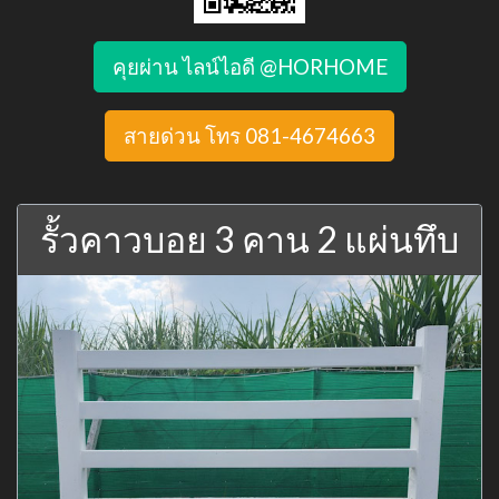
คุยผ่าน ไลน์ไอดี @HORHOME
สายด่วน โทร 081-4674663
รั้วคาวบอย 3 คาน 2 แผ่นทึบ