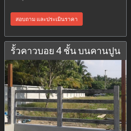
สอบถาม และประเมินราคา
รั้วคาวบอย 4 ชั้น บนคานปูน