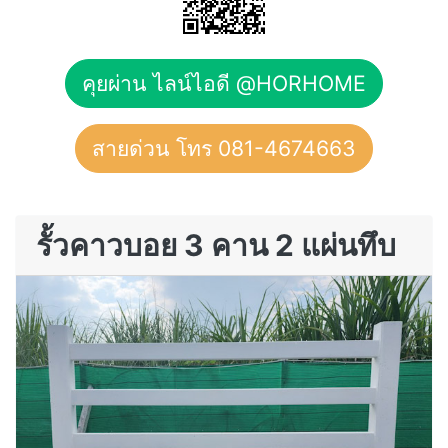
คุยผ่าน ไลน์ไอดี @HORHOME
สายด่วน โทร 081-4674663
รั้วคาวบอย 3 คาน 2 แผ่นทึบ