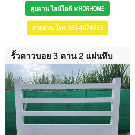
คุยผ่าน ไลน์ไอดี @HORHOME
สายด่วน โทร 081-4674663
รั้วคาวบอย 3 คาน 2 แผ่นทึบ