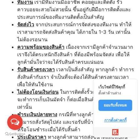
ทีมงาน
เรามีทีมงานมืออาชีพ คอยดูและติดตั้ง รั้ว
คาวบอยจะสวยไม่สวยนั้น ขึ้นอยู่กับฝีมือการติดตั้งและ
ประสบการณ์ของทีมงานติดตั้งเป็นสำคัญ
จัดส่งไว
จากประสบการณ์การจัดส่งของทีมงาน ทำให้
เราสามารถจัดส่งสินค้าคุณ ได้ภายใน 1-3 วัน เท่านั้น
ไม่ต้องรอนาน
ความพร้อมของสินค้า
เนื่องจากเรามีลูกค้าจำนวนมาก
เราจึงได้ตระหนักถึงสินค้า ที่ต้องมีพร้อมจัดส่ง เพื่อให้
ลูกค้ามั่นใจว่าจะได้รับสินค้าครบแน่นอน
รับสินค้าตรงเวลา
เวลาเป็นสิ่งสำคัญ หากลูกค้า ทำการ
สั่งสินค้ากับเรา จำเป็นที่จะต้องได้สินค้าตรงตามเวลา
เพื่อให้ทันใช้งาน
เว็บไซต์นี้ใช้คุกกี้
ไม่ต้องโอนเงินก่อน
ในการติดตั้งรั้วคาวบอยนั้น ทางเรา
ตั้งค่าด้านล่าง
จะทำการเก็บเงินมัดจำ ก็ต่อเมื่อสินค้าถึงหน้างานแล้ว
ยอมรับทั้งหมด
เท่านั้น
ชำระเงินปลายทาง
กรณีที่ทางลูกค้าต้องการติดตั้งเอง
การตั้งค่าคุกกี้
สามารถสั่งวัสดุไปส่ง และรอรับที่บ้าน สามารถจ่ายเงิน
หรือโอนชำระเมื่อได้รับสิ้นค้า
ประเมินราคา
ทางลูกค้าสามารถส่งขนาดและแปลน