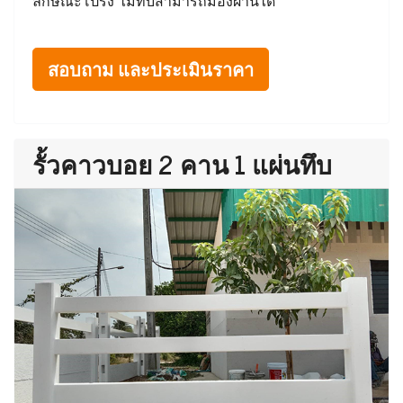
ลักษณะโปร่ง ไม่ทึบสามารถมองผ่านได้
สอบถาม และประเมินราคา
รั้วคาวบอย 2 คาน 1 แผ่นทึบ