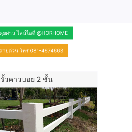
คุยผ่าน ไลน์ไอดี @HORHOME
สายด่วน โทร 081-4674663
รั้วคาวบอย 2 ชั้น