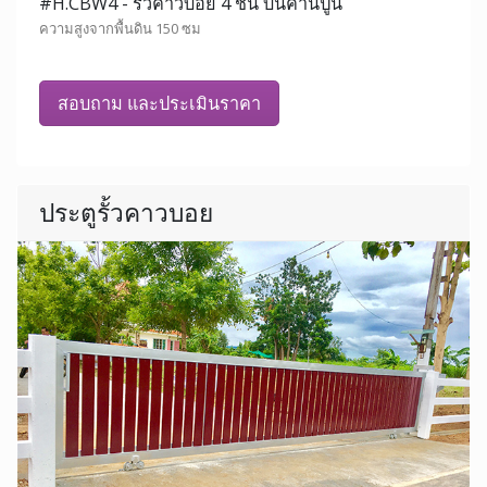
#H.CBW4 - รั้วคาวบอย 4 ชั้น บนคานปูน
ความสูงจากพื้นดิน 150 ซม
สอบถาม และประเมินราคา
ประตูรั้วคาวบอย