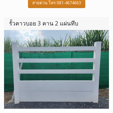
สายด่วน โทร 081-4674663
รั้วคาวบอย 3 คาน 2 แผ่นทึบ