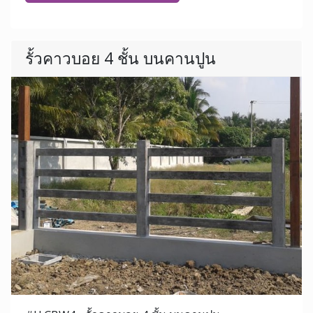
รั้วคาวบอย 4 ชั้น บนคานปูน