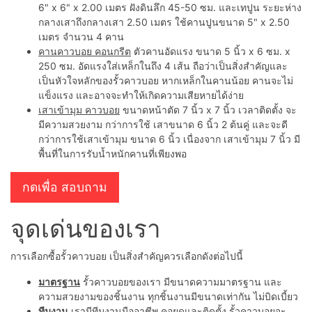
6" x 6" x 2.00 เมตร ฝังดินลึก 45-50 ซม. และเทปูน ระยะห่าง
กลางเสาถึงกลางเสา 2.50 เมตร ใช้คานปูนขนาด 5" x 2.50
เมตร จำนวน 4 คาน
คานคาวบอย คอนกรีต
ตัวคานอัดแรง ขนาด 5 นิ้ว x 6 ซม. x
250 ซม. อัดแรงใส่เหล็กในถึง 4 เส้น ถือว่าเป็นสิ่งสำคัญและ
เป็นหัวใจหลักของรั้วคาวบอย หากเหล็กในคานน้อย คานจะไม่
แข็งแรง และอาจจะทำให้เกิดความเสียหายได้ง่าย
เสาเข้ามุม คาวบอย
ขนาดหน้าตัด 7 นิ้ว x 7 นิ้ว เวลาติดตั้ง จะ
มีความสวยงาม กว่าการใช้ เสาขนาด 6 นิ้ว 2 ต้นคู่ และจะดี
กว่าการใช้เสาเข้ามุม ขนาด 6 นิ้ว เนื่องจาก เสาเข้ามุม 7 นิ้ว มี
พื้นที่ในการรับน้ำหนักคานที่เพียงพอ
กดเพื่อ สอบถาม
จุดเด่นของเรา
การเลือกซื้อรั้วคาวบอย เป็นสิ่งสำคัญควรเลือกดังต่อไปนี้
มาตรฐาน
รั้วคาวบอยของเรา มีขนาดความมาตรฐาน และ
ความสวยงามของชิ้นงาน ทุกชิ้นงานมีขนาดเท่ากัน ไม่บิดเบี้ยว
ทีมงาน
เรามีทีมงานมืออาชีพ คอยดูและติดตั้ง รั้วคาวบอยจะ