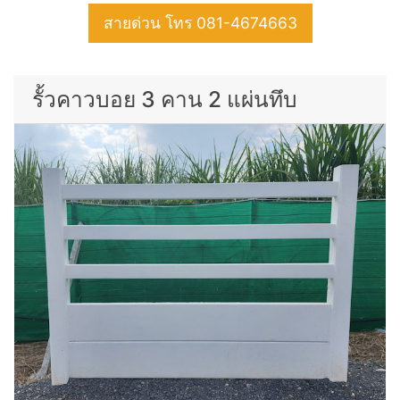
สายด่วน โทร 081-4674663
รั้วคาวบอย 3 คาน 2 แผ่นทึบ