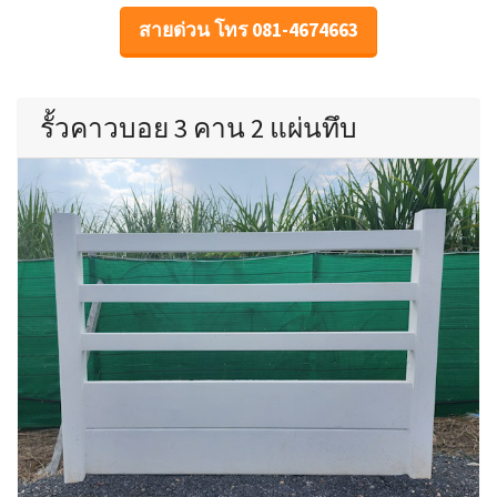
สายด่วน โทร 081-4674663
รั้วคาวบอย 3 คาน 2 แผ่นทึบ