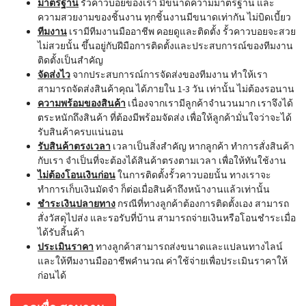
มาตรฐาน
รั้วคาวบอยของเรา มีขนาดความมาตรฐาน และ
ความสวยงามของชิ้นงาน ทุกชิ้นงานมีขนาดเท่ากัน ไม่บิดเบี้ยว
ทีมงาน
เรามีทีมงานมืออาชีพ คอยดูและติดตั้ง รั้วคาวบอยจะสวย
ไม่สวยนั้น ขึ้นอยู่กับฝีมือการติดตั้งและประสบการณ์ของทีมงาน
ติดตั้งเป็นสำคัญ
จัดส่งไว
จากประสบการณ์การจัดส่งของทีมงาน ทำให้เรา
สามารถจัดส่งสินค้าคุณ ได้ภายใน 1-3 วัน เท่านั้น ไม่ต้องรอนาน
ความพร้อมของสินค้า
เนื่องจากเรามีลูกค้าจำนวนมาก เราจึงได้
ตระหนักถึงสินค้า ที่ต้องมีพร้อมจัดส่ง เพื่อให้ลูกค้ามั่นใจว่าจะได้
รับสินค้าครบแน่นอน
รับสินค้าตรงเวลา
เวลาเป็นสิ่งสำคัญ หากลูกค้า ทำการสั่งสินค้า
กับเรา จำเป็นที่จะต้องได้สินค้าตรงตามเวลา เพื่อให้ทันใช้งาน
ไม่ต้องโอนเงินก่อน
ในการติดตั้งรั้วคาวบอยนั้น ทางเราจะ
ทำการเก็บเงินมัดจำ ก็ต่อเมื่อสินค้าถึงหน้างานแล้วเท่านั้น
ชำระเงินปลายทาง
กรณีที่ทางลูกค้าต้องการติดตั้งเอง สามารถ
สั่งวัสดุไปส่ง และรอรับที่บ้าน สามารถจ่ายเงินหรือโอนชำระเมื่อ
ได้รับสิ้นค้า
ประเมินราคา
ทางลูกค้าสามารถส่งขนาดและแปลนทางไลน์
และให้ทีมงานมืออาชีพคำนวณ ค่าใช้จ่ายเพื่อประเมินราคาให้
ก่อนได้