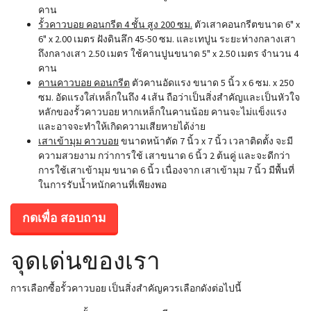
คาน
รั้วคาวบอย คอนกรีต 4 ชั้น สูง 200 ซม.
ตัวเสาคอนกรีตขนาด 6" x
6" x 2.00 เมตร ฝังดินลึก 45-50 ซม. และเทปูน ระยะห่างกลางเสา
ถึงกลางเสา 2.50 เมตร ใช้คานปูนขนาด 5" x 2.50 เมตร จำนวน 4
คาน
คานคาวบอย คอนกรีต
ตัวคานอัดแรง ขนาด 5 นิ้ว x 6 ซม. x 250
ซม. อัดแรงใส่เหล็กในถึง 4 เส้น ถือว่าเป็นสิ่งสำคัญและเป็นหัวใจ
หลักของรั้วคาวบอย หากเหล็กในคานน้อย คานจะไม่แข็งแรง
และอาจจะทำให้เกิดความเสียหายได้ง่าย
เสาเข้ามุม คาวบอย
ขนาดหน้าตัด 7 นิ้ว x 7 นิ้ว เวลาติดตั้ง จะมี
ความสวยงาม กว่าการใช้ เสาขนาด 6 นิ้ว 2 ต้นคู่ และจะดีกว่า
การใช้เสาเข้ามุม ขนาด 6 นิ้ว เนื่องจาก เสาเข้ามุม 7 นิ้ว มีพื้นที่
ในการรับน้ำหนักคานที่เพียงพอ
กดเพื่อ สอบถาม
จุดเด่นของเรา
การเลือกซื้อรั้วคาวบอย เป็นสิ่งสำคัญควรเลือกดังต่อไปนี้