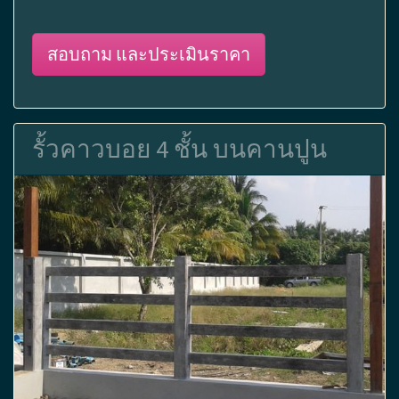
สอบถาม และประเมินราคา
รั้วคาวบอย 4 ชั้น บนคานปูน