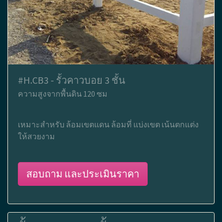
#H.CB3 - รั้วคาวบอย 3 ชั้น
ความสูงจากพื้นดิน 120 ซม
เหมาะสำหรับ ล้อมเขตแดน ล้อมที่ แบ่งเขต เน้นตกแต่ง
ให้สวยงาม
สอบถาม และประเมินราคา