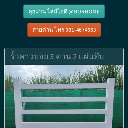
คุยผ่าน ไลน์ไอดี @HORHOME
สายด่วน โทร 081-4674663
รั้วคาวบอย 3 คาน 2 แผ่นทึบ