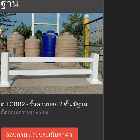
ฐาน
#H.CBB2 - รั้วคาวบอย 2 ชั้น มีฐาน
ตั้งบนปูนความสูง 85 ซม
สอบถาม และประเมินราคา