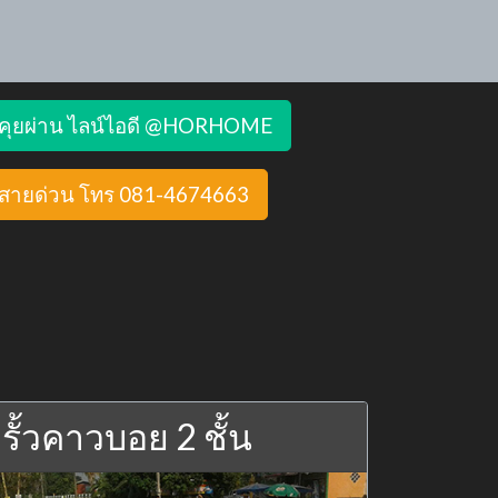
คุยผ่าน ไลน์ไอดี @HORHOME
สายด่วน โทร 081-4674663
รั้วคาวบอย 2 ชั้น