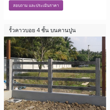
สอบถาม และประเมินราคา
รั้วคาวบอย 4 ชั้น บนคานปูน