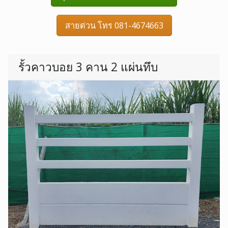
สายด่วน โทร 081-4674663
รั้วคาวบอย 3 คาน 2 แผ่นทึบ