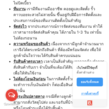
ไม่บิดเบี้ยว
ทีมงาน
เรามีทีมงานมืออาชีพ คอยดูและติดตั้ง รั้ว
คาวบอยจะสวยไม่สวยนั้น ขึ้นอยู่กับฝีมือการติดตั้งและ
ประสบการณ์ของทีมงานติดตั้งเป็นสำคัญ
จัดส่งไว
จากประสบการณ์การจัดส่งของทีมงาน ทำให้
เราสามารถจัดส่งสินค้าคุณ ได้ภายใน 1-3 วัน เท่านั้น
ไม่ต้องรอนาน
ความพร้อมของสินค้า
เนื่องจากเรามีลูกค้าจำนวนมาก
เราจึงได้ตระหนักถึงสินค้า ที่ต้องมีพร้อมจัดส่ง เพื่อให้
ลูกค้ามั่นใจว่าจะได้รับสินค้าครบแน่นอน
รับสินค้าตรงเวลา
เวลาเป็นสิ่งสำคัญ หากลูกค้า ทำการ
สั่งสินค้ากับเรา จำเป็นที่จะต้องได้สินค้าตรงตามเวลา
เว็บไซต์นี้ใช้คุกกี้
เพื่อให้ทันใช้งาน
ตั้งค่าด้านล่าง
ไม่ต้องโอนเงินก่อน
ในการติดตั้งรั้วคาวบอยนั้น ทางเรา
ยอมรับทั้งหมด
จะทำการเก็บเงินมัดจำ ก็ต่อเมื่อสินค้าถึงหน้างานแล้ว
เท่านั้น
การตั้งค่าคุกกี้
ชำระเงินปลายทาง
กรณีที่ทางลูกค้าต้องการติดตั้งเอง
สามารถสั่งวัสดุไปส่ง และรอรับที่บ้าน สามารถจ่ายเงิน
หรือโอนชำระเมื่อได้รับสิ้นค้า