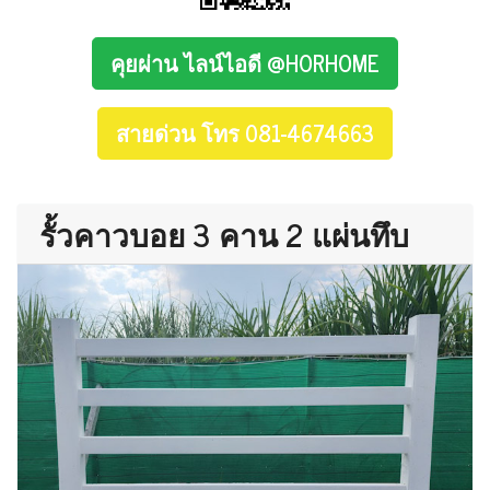
คุยผ่าน ไลน์ไอดี @HORHOME
สายด่วน โทร 081-4674663
รั้วคาวบอย 3 คาน 2 แผ่นทึบ