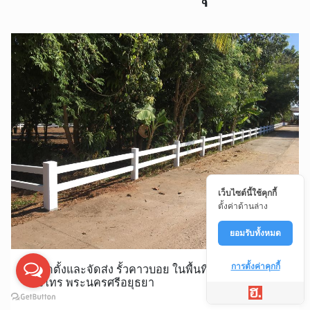
เว็บไซต์นี้ใช้คุกกี้
ตั้งค่าด้านล่าง
ยอมรับทั้งหมด
การตั้งค่าคุกกี้
รับติดตั้งและจัดส่ง รั้วคาวบอย ในพื้นที่ กกแก้วบูรพา
บางไทร พระนครศรีอยุธยา