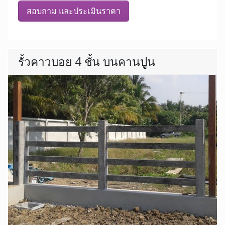
สอบถาม และประเมินราคา
รั้วคาวบอย 4 ชั้น บนคานปูน