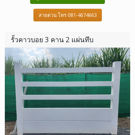
สายด่วน โทร 081-4674663
รั้วคาวบอย 3 คาน 2 แผ่นทึบ