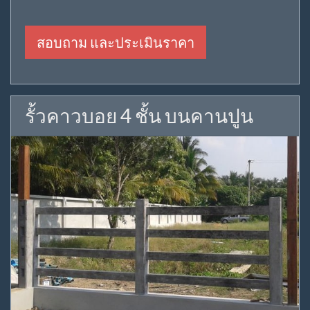
สอบถาม และประเมินราคา
รั้วคาวบอย 4 ชั้น บนคานปูน