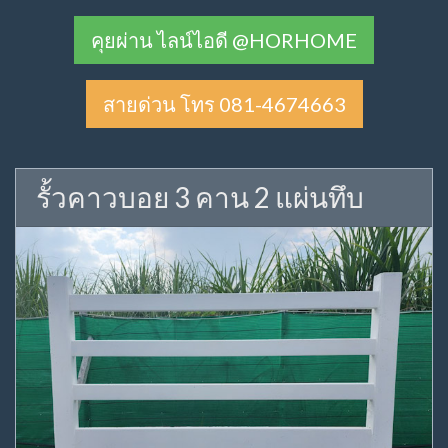
คุยผ่าน ไลน์ไอดี @HORHOME
สายด่วน โทร 081-4674663
รั้วคาวบอย 3 คาน 2 แผ่นทึบ