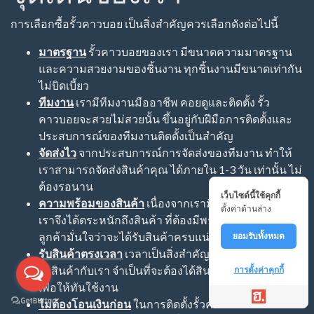
การเลือกซื้อรั้วคาวบอย เป็นสิ่งสำคัญควรเลือกดังต่อไปนี้
มาตรฐาน
รั้วคาวบอยของเรา มีขนาดความมาตรฐาน
และความสวยงามของชิ้นงาน ทุกชิ้นงานมีขนาดเท่ากัน
ไม่บิดเบี้ยว
ทีมงาน
เรามีทีมงานมืออาชีพ คอยดูและติดตั้ง รั้ว
คาวบอยจะสวยไม่สวยนั้น ขึ้นอยู่กับฝีมือการติดตั้งและ
ประสบการณ์ของทีมงานติดตั้งเป็นสำคัญ
จัดส่งไว
จากประสบการณ์การจัดส่งของทีมงาน ทำให้
เราสามารถจัดส่งสินค้าคุณ ได้ภายใน 1-3 วัน เท่านั้น ไม่
ต้องรอนาน
เว็บไซต์นี้ใช้คุกกี้
ความพร้อมของสินค้า
เนื่องจากเรามีลูกค้าจำนวนมาก
ตั้งค่าด้านล่าง
เราจึงได้ตระหนักถึงสินค้า ที่ต้องมีพร้อมจัดส่ง เพื่อให้
ลูกค้ามั่นใจว่าจะได้รับสินค้าครบแน่นอน
ยอมรับทั้งหมด
รับสินค้าตรงเวลา
เวลาเป็นสิ่งสำคัญ หากลูกค้า ทำการ
สั่งสินค้ากับเรา จำเป็นที่จะต้องได้สินค้าตรงตามเวลา
การตั้งค่าคุกกี้
เพื่อให้ทันใช้งาน
ไม่ต้องโอนเงินก่อน
ในการติดตั้งรั้วคาวบอยนั้น ทางเรา