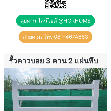
คุยผ่าน ไลน์ไอดี @HORHOME
สายด่วน โทร 081-4674663
รั้วคาวบอย 3 คาน 2 แผ่นทึบ