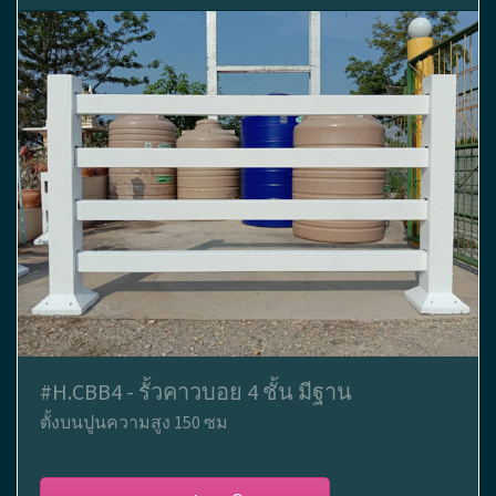
#H.CBB4 - รั้วคาวบอย 4 ชั้น มีฐาน
ตั้งบนปูนความสูง 150 ซม