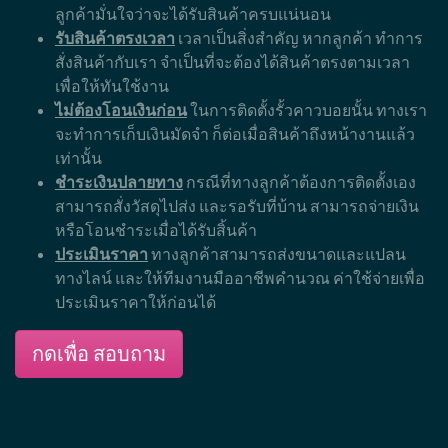
การเลือกซื้อรั้วคาวบอย เป็นสิ่งสำคัญควรเลือกดังต่อไปนี้
มาตรฐาน
รั้วคาวบอยของเรา มีขนาดความมาตรฐาน
และความสวยงามของชิ้นงาน ทุกชิ้นงานมีขนาดเท่ากัน
ไม่บิดเบี้ยว
ทีมงาน
เรามีทีมงานมืออาชีพ คอยดูและติดตั้ง รั้ว
คาวบอยจะสวยไม่สวยนั้น ขึ้นอยู่กับฝีมือการติดตั้งและ
ประสบการณ์ของทีมงานติดตั้งเป็นสำคัญ
จัดส่งไว
จากประสบการณ์การจัดส่งของทีมงาน ทำให้
เราสามารถจัดส่งสินค้าคุณ ได้ภายใน 1-3 วัน เท่านั้น ไม่
ต้องรอนาน
ความพร้อมของสินค้า
เนื่องจากเรามีลูกค้าจำนวนมาก
เราจึงได้ตระหนักถึงสินค้า ที่ต้องมีพร้อมจัดส่ง เพื่อให้
ลูกค้ามั่นใจว่าจะได้รับสินค้าครบแน่นอน
รับสินค้าตรงเวลา
เวลาเป็นสิ่งสำคัญ หากลูกค้า ทำการ
สั่งสินค้ากับเรา จำเป็นที่จะต้องได้สินค้าตรงตามเวลา
เพื่อให้ทันใช้งาน
ไม่ต้องโอนเงินก่อน
ในการติดตั้งรั้วคาวบอยนั้น ทางเรา
จะทำการเก็บเงินมัดจำ ก็ต่อเมื่อสินค้าถึงหน้างานแล้ว