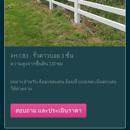
#H.CB3 - รั้วคาวบอย 3 ชั้น
ความสูงจากพื้นดิน 120 ซม
เหมาะสำหรับ ล้อมเขตแดน ล้อมที่ แบ่งเขต เน้นตกแต่ง
ให้สวยงาม
สอบถาม และประเมินราคา