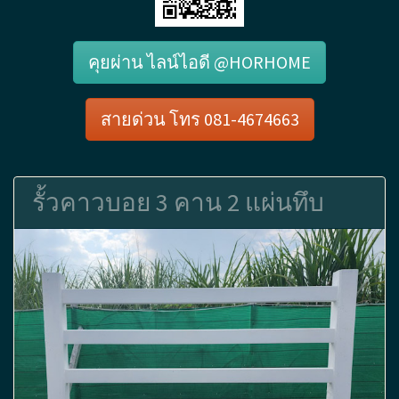
คุยผ่าน ไลน์ไอดี @HORHOME
สายด่วน โทร 081-4674663
รั้วคาวบอย 3 คาน 2 แผ่นทึบ