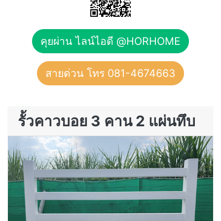
คุยผ่าน ไลน์ไอดี @HORHOME
สายด่วน โทร 081-4674663
รั้วคาวบอย 3 คาน 2 แผ่นทึบ