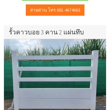
สายด่วน โทร 081-4674663
รั้วคาวบอย 3 คาน 2 แผ่นทึบ