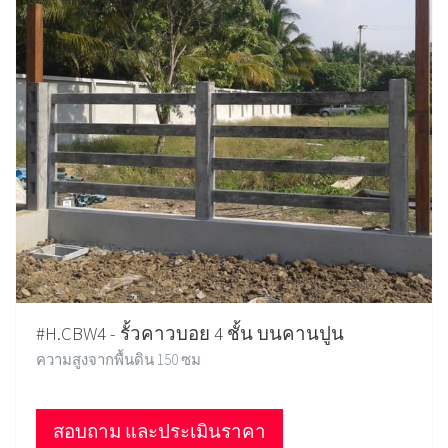
#H.CBW4 - รั้วคาวบอย 4 ชั้น บนคานปูน
ความสูงจากพื้นดิน 150 ซม
สอบถาม และประเมินราคา