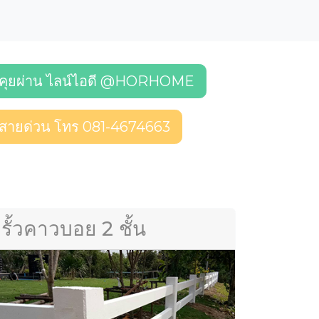
คุยผ่าน ไลน์ไอดี @HORHOME
สายด่วน โทร 081-4674663
รั้วคาวบอย 2 ชั้น