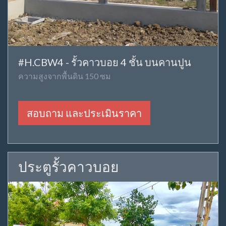
#H.CBW4 - รั้วคาวบอย 4 ชั้น บนคานปูน
ความสูงจากพื้นดิน 150 ซม
สอบถาม และประเมินราคา
ประตูรั้วคาวบอย