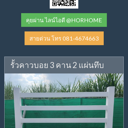
คุยผ่าน ไลน์ไอดี @HORHOME
สายด่วน โทร 081-4674663
รั้วคาวบอย 3 คาน 2 แผ่นทึบ