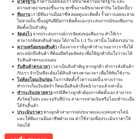
มาตรฐาน
รั้วคาวบอยของเรา มีขนาดความมาตรฐาน และ
ความสวยงามของชิ้นงาน ทุกชิ้นงานมีขนาดเท่ากัน ไม่บิดเบี้ยว
ทีมงาน
เรามีทีมงานมืออาชีพ คอยดูและติดตั้ง รั้วคาวบอยจะสวย
ไม่สวยนั้น ขึ้นอยู่กับฝีมือการติดตั้งและประสบการณ์ของทีมงาน
ติดตั้งเป็นสำคัญ
จัดส่งไว
จากประสบการณ์การจัดส่งของทีมงาน ทำให้เรา
สามารถจัดส่งสินค้าคุณ ได้ภายใน 1-3 วัน เท่านั้น ไม่ต้องรอนาน
ความพร้อมของสินค้า
เนื่องจากเรามีลูกค้าจำนวนมาก เราจึงได้
ตระหนักถึงสินค้า ที่ต้องมีพร้อมจัดส่ง เพื่อให้ลูกค้ามั่นใจว่าจะได้
รับสินค้าครบแน่นอน
รับสินค้าตรงเวลา
เวลาเป็นสิ่งสำคัญ หากลูกค้า ทำการสั่งสินค้า
กับเรา จำเป็นที่จะต้องได้สินค้าตรงตามเวลา เพื่อให้ทันใช้งาน
ไม่ต้องโอนเงินก่อน
ในการติดตั้งรั้วคาวบอยนั้น ทางเราจะ
ทำการเก็บเงินมัดจำ ก็ต่อเมื่อสินค้าถึงหน้างานแล้วเท่านั้น
ชำระเงินปลายทาง
กรณีที่ทางลูกค้าต้องการติดตั้งเอง สามารถ
สั่งวัสดุไปส่ง และรอรับที่บ้าน สามารถจ่ายเงินหรือโอนชำระเมื่อ
ได้รับสิ้นค้า
ประเมินราคา
ทางลูกค้าสามารถส่งขนาดและแปลนทางไลน์
และให้ทีมงานมืออาชีพคำนวณ ค่าใช้จ่ายเพื่อประเมินราคาให้
ก่อนได้