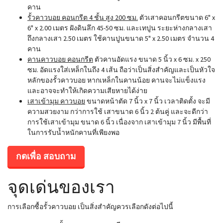
คาน
รั้วคาวบอย คอนกรีต 4 ชั้น สูง 200 ซม.
ตัวเสาคอนกรีตขนาด 6" x
6" x 2.00 เมตร ฝังดินลึก 45-50 ซม. และเทปูน ระยะห่างกลางเสา
ถึงกลางเสา 2.50 เมตร ใช้คานปูนขนาด 5" x 2.50 เมตร จำนวน 4
คาน
คานคาวบอย คอนกรีต
ตัวคานอัดแรง ขนาด 5 นิ้ว x 6 ซม. x 250
ซม. อัดแรงใส่เหล็กในถึง 4 เส้น ถือว่าเป็นสิ่งสำคัญและเป็นหัวใจ
หลักของรั้วคาวบอย หากเหล็กในคานน้อย คานจะไม่แข็งแรง
และอาจจะทำให้เกิดความเสียหายได้ง่าย
เสาเข้ามุม คาวบอย
ขนาดหน้าตัด 7 นิ้ว x 7 นิ้ว เวลาติดตั้ง จะมี
ความสวยงาม กว่าการใช้ เสาขนาด 6 นิ้ว 2 ต้นคู่ และจะดีกว่า
การใช้เสาเข้ามุม ขนาด 6 นิ้ว เนื่องจาก เสาเข้ามุม 7 นิ้ว มีพื้นที่
ในการรับน้ำหนักคานที่เพียงพอ
กดเพื่อ สอบถาม
จุดเด่นของเรา
การเลือกซื้อรั้วคาวบอย เป็นสิ่งสำคัญควรเลือกดังต่อไปนี้