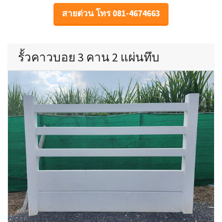
สายด่วน โทร 081-4674663
รั้วคาวบอย 3 คาน 2 แผ่นทึบ